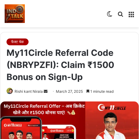
Switch
Searc
M
skin
for
फैक्ट चेक
My11Circle Referral Code
(NBRYPZFI): Claim ₹1500
Bonus on Sign-Up
Send
Rishi kant Nirala
March 27, 2025
1 minute read
an
email