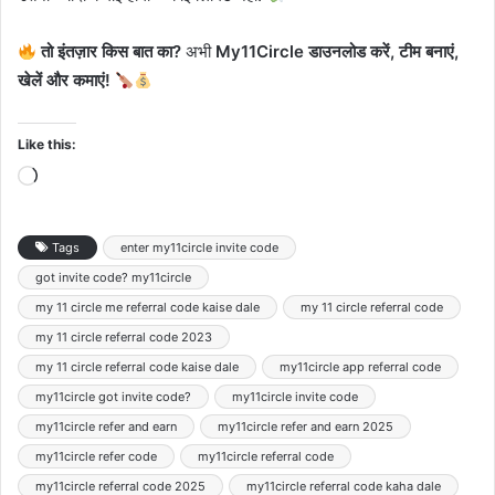
तो इंतज़ार किस बात का?
अभी
My11Circle डाउनलोड करें, टीम बनाएं,
खेलें और कमाएं!
Like this:
Loading…
Tags
enter my11circle invite code
got invite code? my11circle
my 11 circle me referral code kaise dale
my 11 circle referral code
my 11 circle referral code 2023
my 11 circle referral code kaise dale
my11circle app referral code
my11circle got invite code?
my11circle invite code
my11circle refer and earn
my11circle refer and earn 2025
my11circle refer code
my11circle referral code
my11circle referral code 2025
my11circle referral code kaha dale