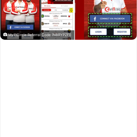
My11Circle Referral Code (NBRYPZFI)