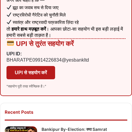
अगर आप चाहते हैं कि —
झूठ का जवाब सच से दिया जाए
राष्ट्रविरोधी नैरेटिव को चुनौती मिले
स्वतंत्र और राष्ट्रवादी पत्रकारिता ज़िंदा रहे
तो
हमारे हाथ मज़बूत करें
। आपका छोटा-सा सहयोग भी इस बड़ी लड़ाई में
हमारी सबसे बड़ी ताक़त है।
UPI से तुरंत सहयोग करें
UPI ID:
BHARATPE09914226834@yesbankltd
UPI से सहयोग करें
*सहयोग पूरी तरह स्वैच्छिक है।*
Recent Posts
Bankipur By-Election: क्या Samrat