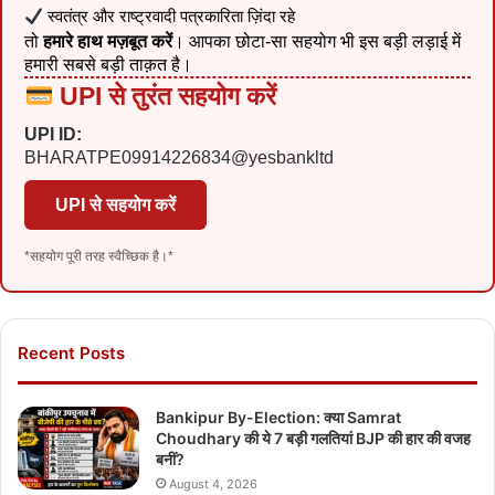
स्वतंत्र और राष्ट्रवादी पत्रकारिता ज़िंदा रहे
तो
हमारे हाथ मज़बूत करें
। आपका छोटा-सा सहयोग भी इस बड़ी लड़ाई में
हमारी सबसे बड़ी ताक़त है।
UPI से तुरंत सहयोग करें
UPI ID:
BHARATPE09914226834@yesbankltd
UPI से सहयोग करें
*सहयोग पूरी तरह स्वैच्छिक है।*
Recent Posts
Bankipur By-Election: क्या Samrat
Choudhary की ये 7 बड़ी गलतियां BJP की हार की वजह
बनीं?
August 4, 2026