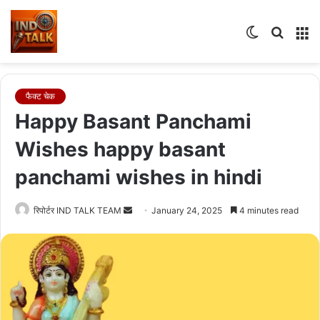
Switch
Searc
M
skin
for
फैक्ट चेक
Happy Basant Panchami
Wishes happy basant
panchami wishes in hindi
Send
रिपोर्टर IND TALK TEAM
January 24, 2025
4 minutes read
an
email