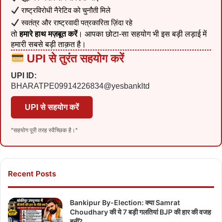
राष्ट्रविरोधी नैरेटिव को चुनौती मिले
स्वतंत्र और राष्ट्रवादी पत्रकारिता ज़िंदा रहे
तो
हमारे हाथ मज़बूत करें
। आपका छोटा-सा सहयोग भी इस बड़ी लड़ाई में
हमारी सबसे बड़ी ताक़त है।
UPI से तुरंत सहयोग करें
UPI ID:
BHARATPE09914226834@yesbankltd
UPI से सहयोग करें
*सहयोग पूरी तरह स्वैच्छिक है।*
Recent Posts
Bankipur By-Election: क्या Samrat
Choudhary की ये 7 बड़ी गलतियां BJP की हार की वजह
बनीं?