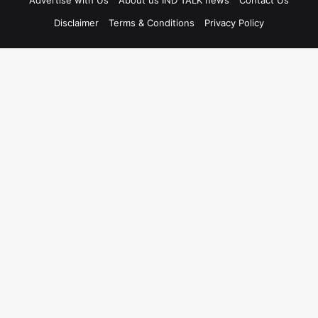
Advertise with Us
About us IND TALK news
Contact Us
Disclaimer
Terms & Conditions
Privacy Policy