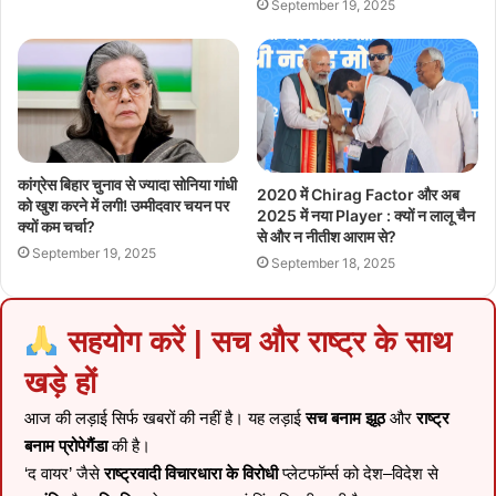
September 19, 2025
कांग्रेस बिहार चुनाव से ज्यादा सोनिया गांधी
2020 में Chirag Factor और अब
को खुश करने में लगी! उम्मीदवार चयन पर
2025 में नया Player : क्यों न लालू चैन
क्यों कम चर्चा?
से और न नीतीश आराम से?
September 19, 2025
September 18, 2025
सहयोग करें | सच और राष्ट्र के साथ
खड़े हों
आज की लड़ाई सिर्फ खबरों की नहीं है। यह लड़ाई
सच बनाम झूठ
और
राष्ट्र
बनाम प्रोपेगैंडा
की है।
‘द वायर’ जैसे
राष्ट्रवादी विचारधारा के विरोधी
प्लेटफॉर्म्स को देश–विदेश से