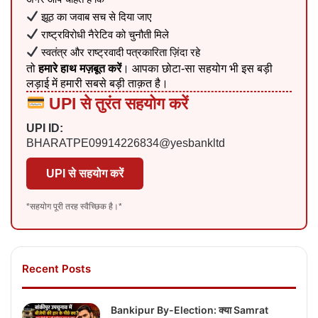
झूठ का जवाब सच से दिया जाए
राष्ट्रविरोधी नैरेटिव को चुनौती मिले
स्वतंत्र और राष्ट्रवादी पत्रकारिता ज़िंदा रहे
तो
हमारे हाथ मज़बूत करें
। आपका छोटा-सा सहयोग भी इस बड़ी
लड़ाई में हमारी सबसे बड़ी ताक़त है।
UPI से तुरंत सहयोग करें
UPI ID:
BHARATPE09914226834@yesbankltd
UPI से सहयोग करें
*सहयोग पूरी तरह स्वैच्छिक है।*
Recent Posts
Bankipur By-Election: क्या Samrat