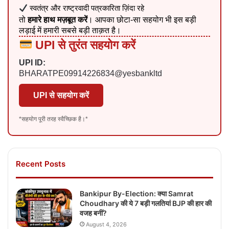
स्वतंत्र और राष्ट्रवादी पत्रकारिता ज़िंदा रहे
तो
हमारे हाथ मज़बूत करें
। आपका छोटा-सा सहयोग भी इस बड़ी
लड़ाई में हमारी सबसे बड़ी ताक़त है।
UPI से तुरंत सहयोग करें
UPI ID:
BHARATPE09914226834@yesbankltd
UPI से सहयोग करें
*सहयोग पूरी तरह स्वैच्छिक है।*
Recent Posts
Bankipur By-Election: क्या Samrat
Choudhary की ये 7 बड़ी गलतियां BJP की हार की
वजह बनीं?
August 4, 2026