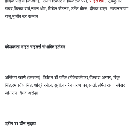
हार्दिक पांड्या (कप्तान), रयान रिकेल्टन (विकेटकीपर),
रोहित शर्मा
, सूर्यकुमार
यादव,तिलक वर्मा,नमन धीर, मिचेल सैंटनर, ट्रेंट बोल्ट, दीपक चाहर, सत्यनारायण
राजू,मुजीब उर रहमान
कोलकाता नाइट राइडर्स संभावित इलेवन
अजिंक्य रहाणे (कप्तान), क्विंटन डी कॉक (विकेटकीपर),वेंकटेश अय्यर, रिंकू
सिंह,रमनदीप सिंह, आंद्रे रसेल, सुनील नरेन,वरुण चक्रवर्ती, हर्षित राणा, स्पेंसर
जॉनसन, वैभव अरोड़ा
ड्रीम 11 टीम सुझाव