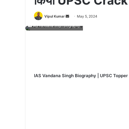
किया UPSC Crack
Send
Vipul Kumar
May 5, 2024
an
IAS Vandana Singh Biography
email
IAS Vandana Singh Biography | UPSC Topper 