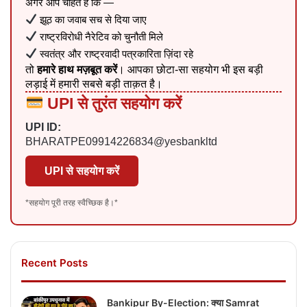
अगर आप चाहते हैं कि —
झूठ का जवाब सच से दिया जाए
राष्ट्रविरोधी नैरेटिव को चुनौती मिले
स्वतंत्र और राष्ट्रवादी पत्रकारिता ज़िंदा रहे
तो
हमारे हाथ मज़बूत करें
। आपका छोटा-सा सहयोग भी इस बड़ी
लड़ाई में हमारी सबसे बड़ी ताक़त है।
UPI से तुरंत सहयोग करें
UPI ID:
BHARATPE09914226834@yesbankltd
UPI से सहयोग करें
*सहयोग पूरी तरह स्वैच्छिक है।*
Recent Posts
Bankipur By-Election: क्या Samrat